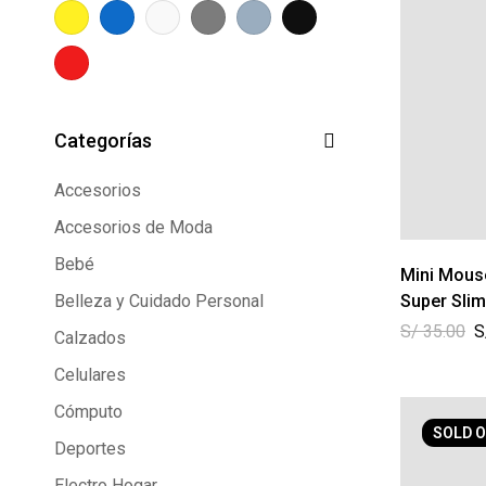
Categorías
Accesorios
Accesorios de Moda
Bebé
Mini Mouse
Belleza y Cuidado Personal
Super Slim
S/
35.00
S
Calzados
Celulares
Cómputo
SOLD
O
Deportes
Electro Hogar