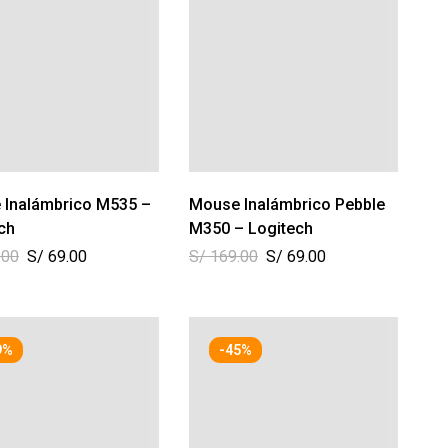
 Inalámbrico M535 –
Mouse Inalámbrico Pebble
ch
M350 – Logitech
.00
S/
69.00
S/
169.00
S/
69.00
9%
-45%