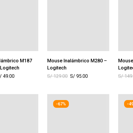
lámbrico M187
Mouse Inalámbrico M280 –
Mouse
 Logitech
Logitech
Logite
/
49.00
S/
129.00
S/
95.00
S/
149
-67%
-4