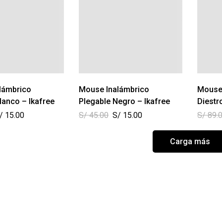
lámbrico
Mouse Inalámbrico
Mouse
lanco – Ikafree
Plegable Negro – Ikafree
Diestr
/
15.00
S/
45.00
S/
15.00
S/
89.
Carga más