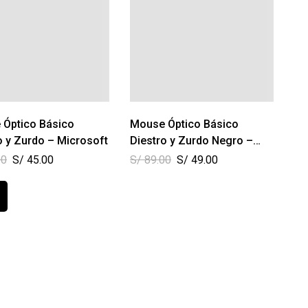
 Óptico Básico
Mouse Óptico Básico
o y Zurdo – Microsoft
Diestro y Zurdo Negro –
Microsoft
00
S/
45.00
S/
89.00
S/
49.00