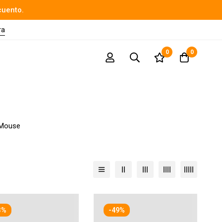
cuento.
ra
0
0
Mouse
3%
-49%