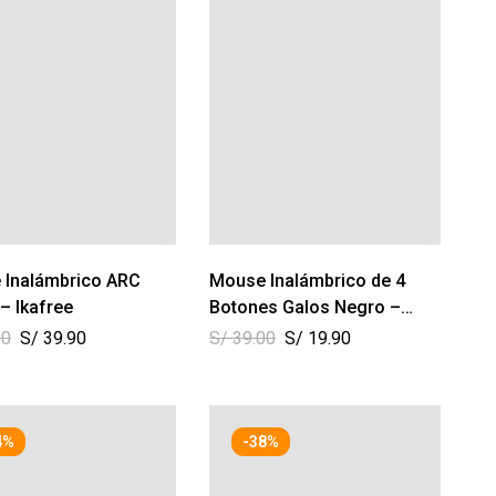
 Inalámbrico ARC
Mouse Inalámbrico de 4
– Ikafree
Botones Galos Negro –
Xtech
00
S/
39.90
S/
39.00
S/
19.90
4%
-38%