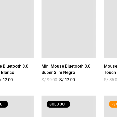
 Bluetooth 3.0
Mini Mouse Bluetooth 3.0
Mouse
 Blanco
Super Slim Negro
Touch 
/
12.00
S/
99.00
S/
12.00
S/
85.
UT
SOLD
OUT
-3