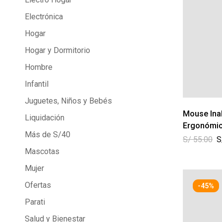
Electrónica
Hogar
Hogar y Dormitorio
Hombre
Infantil
Juguetes, Niños y Bebés
Mouse Ina
Liquidación
Ergonómico
Más de S/40
– Ikafree
S/
55.00
S
Mascotas
Mujer
Ofertas
-45%
Parati
Salud y Bienestar