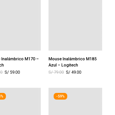
 Inalámbrico M170 –
Mouse Inalámbrico M185
ch
Azul – Logitech
00
S/
59.00
S/
79.00
S/
49.00
4%
-59%