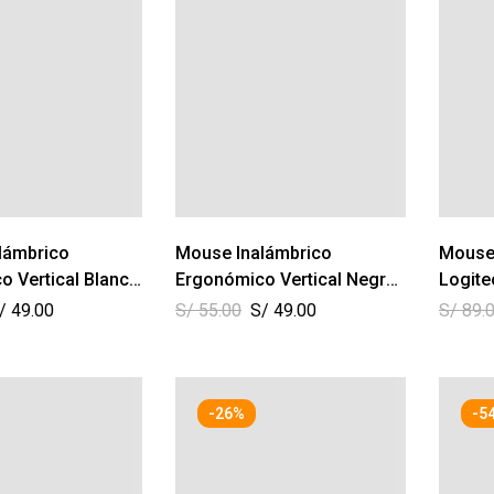
lámbrico
Mouse Inalámbrico
Mouse
 Vertical Blanco
Ergonómico Vertical Negro
Logite
– Ikafree
/
49.00
S/
55.00
S/
49.00
S/
89.
-26%
-5