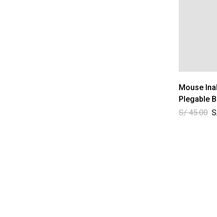
Mouse Ina
Plegable B
S/
45.00
S