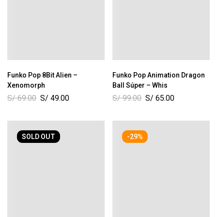
Funko Pop 8Bit Alien –
Funko Pop Animation Dragon
Xenomorph
Ball Súper – Whis
S/
69.00
S/
49.00
S/
99.00
S/
65.00
SOLD
OUT
-29%