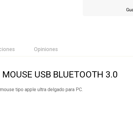
Gua
ciones
Opiniones
ción Y Revisión De
L MOUSE USB BLUETOOTH 3.0
 mouse tipo apple ultra delgado para PC.
 0 Comentarios
rios.