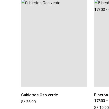
Cubiertos Oso verde
Biberón
17303 –
S/
26.90
S/
19.90