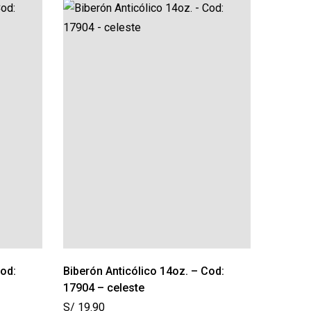
Cod:
Biberón Anticólico 14oz. – Cod:
Taper R
17904 – celeste
S/
9.90
S/
19.90