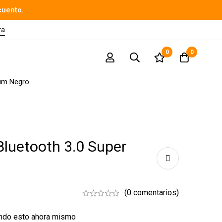
cuento.
ra
0
0
lim Negro
Bluetooth 3.0 Super
(0 comentarios)
endo esto ahora mismo