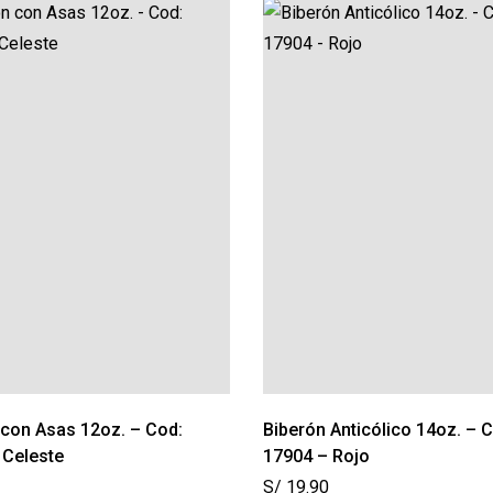
 con Asas 12oz. – Cod:
Biberón Anticólico 14oz. – 
 Celeste
17904 – Rojo
S/
19.90