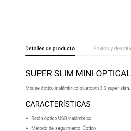
Detalles de producto
Envíos y devolu
De La Califica
SUPER SLIM MINI OPTICA
Mouse óptico inalámbrico bluetooth 3.0 super slim,
Base en
CARACTERÍSTICAS
Todavía no hay comenta
Ratón óptico USB inalámbrico
Método de seguimiento: Óptico