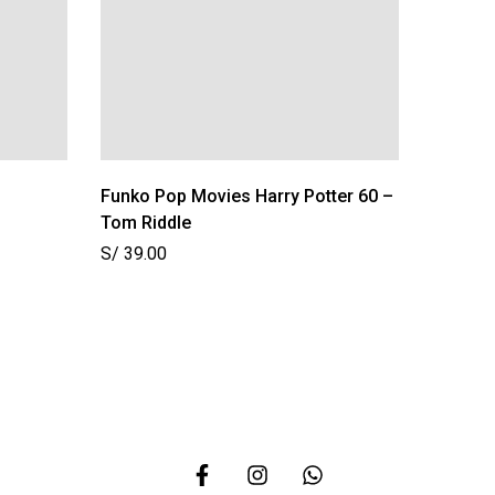
Funko Pop Movies Harry Potter 60 –
Funko P
Tom Riddle
Shell 3
S/
39.00
S/
39.0