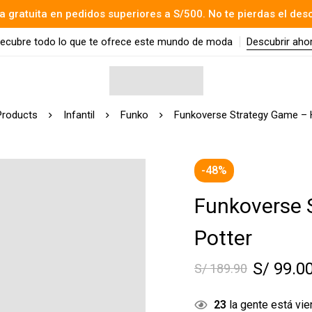
a gratuita en pedidos superiores a S/500. No te pierdas el des
ecubre todo lo que te ofrece este mundo de moda
Descubrir aho
Products
Infantil
Funko
Funkoverse Strategy Game – H
-48%
Funkoverse 
Potter
S/
99.0
S/
189.90
23
la gente está vi