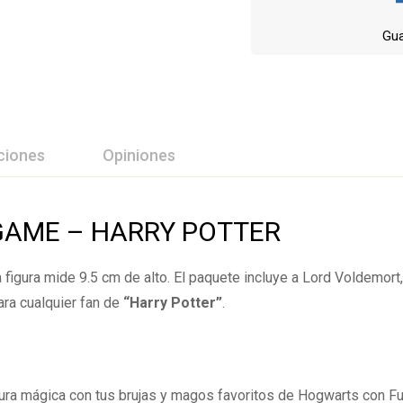
Gua
ciones
Opiniones
ción Y Revisión De
GAME – HARRY POTTER
 figura mide 9.5 cm de alto. El paquete incluye a Lord Voldemort,
 0 Comentarios
ara cualquier fan de
“Harry Potter”
.
rios.
tura mágica con tus brujas y magos favoritos de Hogwarts con Fu