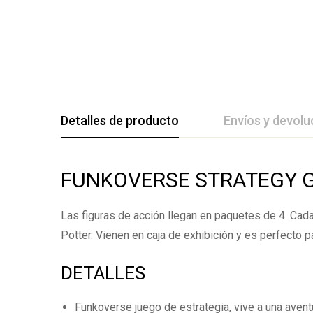
Detalles de producto
Envíos y devolu
De La Califica
FUNKOVERSE STRATEGY 
Las figuras de acción llegan en paquetes de 4. Cada
Base en
Potter. Vienen en caja de exhibición y es perfecto p
DETALLES
Todavía no hay comenta
Funkoverse juego de estrategia, vive a una aven