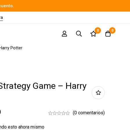
cuento.
ra
0
0
arry Potter
Strategy Game – Harry
0
(0 comentarios)
endo esto ahora mismo