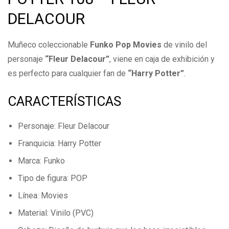
DELACOUR
Escribe una reseña
Muñeco coleccionable
Funko Pop Movies
de vinilo del
personaje
Todavía no hay comentarios.
“Fleur Delacour”
, viene en caja de exhibición y
es perfecto para cualquier fan de
“Harry Potter”
.
CARACTERÍSTICAS
Personaje: Fleur Delacour
Franquicia: Harry Potter
Marca: Funko
Tipo de figura: POP
Línea: Movies
Material: Vinilo (PVC)