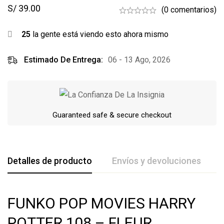
S/
39.00
(0 comentarios)
25
la gente está viendo esto ahora mismo
Estimado De Entrega:
06 - 13 Ago, 2026
Guaranteed safe & secure checkout
Detalles de producto
Envíos y devoluciones
De La Calificación Y Revisión De
FUNKO POP MOVIES HARRY
Base en 0 Comentarios
POTTER 108 – FLEUR