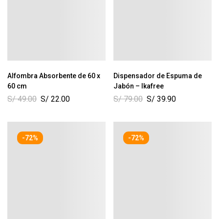
Alfombra Absorbente de 60 x
Dispensador de Espuma de
60 cm
Jabón – Ikafree
S/
49.00
S/
22.00
S/
79.00
S/
39.90
-72%
-72%