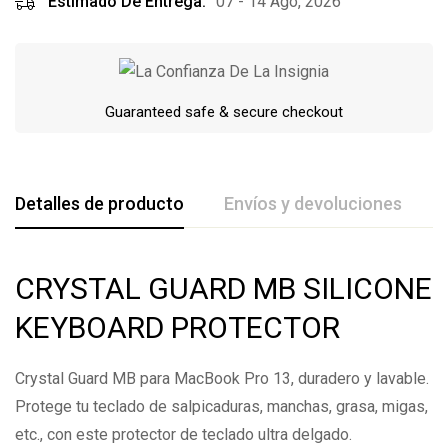
Estimado De Entrega:
07 - 14 Ago, 2026
Guaranteed safe & secure checkout
Detalles de producto
Envíos y devoluciones
De La Calificación Y Revisión De
CRYSTAL GUARD MB SILICONE
Base en 0 Comentarios
KEYBOARD PROTECTOR
Escribe una reseña
Crystal Guard MB para MacBook Pro 13, duradero y lavable.
Protege tu teclado de salpicaduras, manchas, grasa, migas,
etc., con este protector de teclado ultra delgado.
Todavía no hay comentarios.