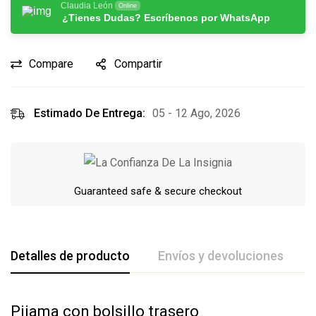
Claudia León
Online
¿Tienes Dudas? Escríbenos por WhatsApp
Compare
Compartir
Estimado De Entrega:
05 - 12 Ago, 2026
Guaranteed safe & secure checkout
Detalles de producto
Envíos y devoluciones
Pijama con bolsillo trasero
De La Calificación Y Revisión De