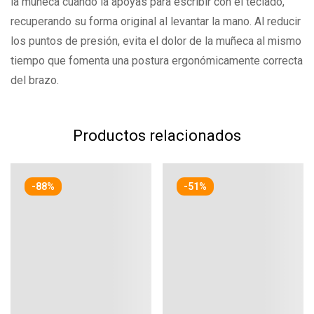
la muñeca cuando la apoyas para escribir con el teclado,
recuperando su forma original al levantar la mano. Al reducir
los puntos de presión, evita el dolor de la muñeca al mismo
tiempo que fomenta una postura ergonómicamente correcta
del brazo.
Productos relacionados
-88%
-51%