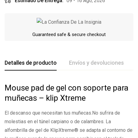
Estimado De Entrega:
09 - 16 Ago, 2026
Guaranteed safe & secure checkout
Detalles de producto
Envíos y devoluciones
Mouse pad de gel con soporte para
De La Calificación Y Revisión De
muñecas – klip Xtreme
Base en 0 Comentarios
El descanso que necesitan tus muñecas.No sufrira de
Escribe una reseña
molestias en el túnel carpiano o de calambres. La
alfombrilla de gel de KlipXtreme® se adapta al contorno de
Todavía no hay comentarios.