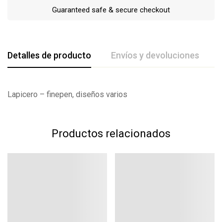
Guaranteed safe & secure checkout
Detalles de producto
Envíos y devoluciones
De La Calificación Y Revisión De
Lapicero – finepen, diseños varios
Base en 0 Comentarios
Productos relacionados
Escribe una reseña
Todavía no hay comentarios.