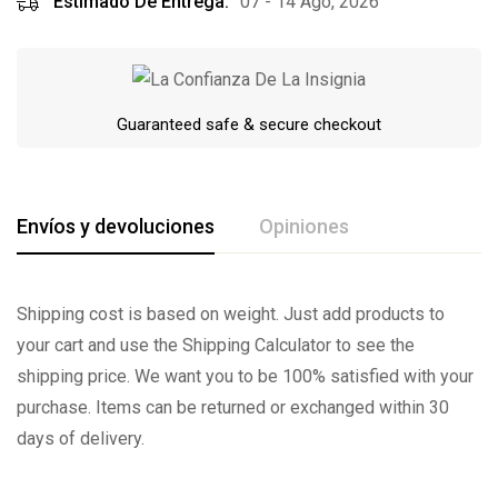
Estimado De Entrega:
07 - 14 Ago, 2026
Guaranteed safe & secure checkout
Envíos y devoluciones
Opiniones
De La Calificación Y Revisión De
Shipping cost is based on weight. Just add products to
your cart and use the Shipping Calculator to see the
Base en 0 Comentarios
shipping price. We want you to be 100% satisfied with your
purchase. Items can be returned or exchanged within 30
Escribe una reseña
days of delivery.
Todavía no hay comentarios.