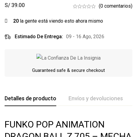
S/
39.00
(0 comentarios)
20
la gente está viendo esto ahora mismo
Estimado De Entrega:
09 - 16 Ago, 2026
Guaranteed safe & secure checkout
Detalles de producto
Envíos y devoluciones
De La Calificación Y Revisión De
FUNKO POP ANIMATION
Base en 0 Comentarios
DRAGON BALL Z 705 – MECHA