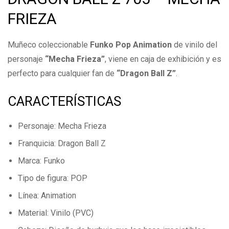
FRIEZA
Escribe una reseña
Muñeco coleccionable
Funko Pop Animation
de vinilo del
personaje
Todavía no hay comentarios.
“Mecha Frieza”
, viene en caja de exhibición y es
perfecto para cualquier fan de
“Dragon Ball Z”
.
CARACTERÍSTICAS
Personaje: Mecha Frieza
Franquicia: Dragon Ball Z
Marca: Funko
Tipo de figura: POP
Línea: Animation
Material: Vinilo (PVC)