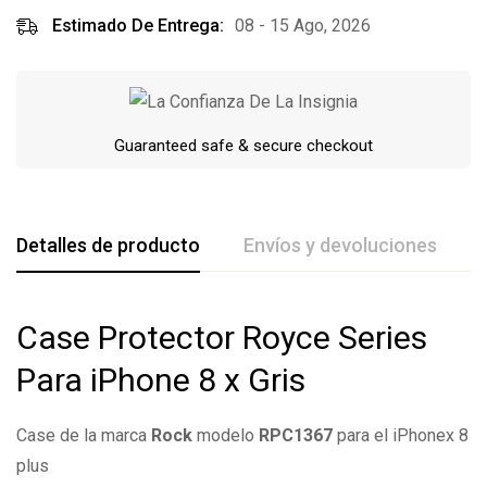
Estimado De Entrega:
08 - 15 Ago, 2026
Guaranteed safe & secure checkout
Detalles de producto
Envíos y devoluciones
De La Calificación Y Revisión De
Case Protector Royce Series
Base en 0 Comentarios
Para iPhone 8 x Gris
Escribe una reseña
Case de la marca
Rock
modelo
RPC1367
para el iPhonex 8
plus