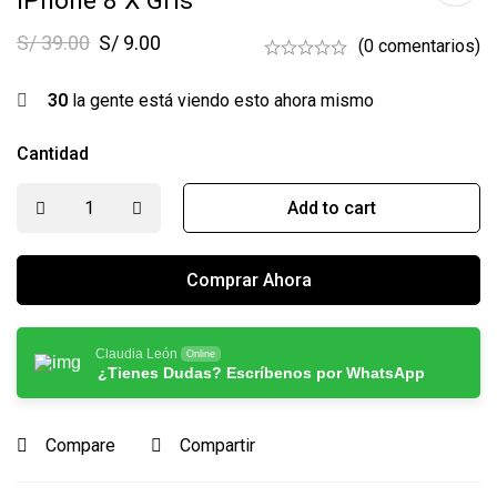
IPhone 8 X Gris
S/
39.00
S/
9.00
(0 comentarios)
30
la gente está viendo esto ahora mismo
Cantidad
Add to cart
Comprar Ahora
Claudia León
Online
¿Tienes Dudas? Escríbenos por WhatsApp
Compare
Compartir