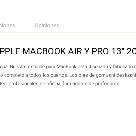
ciones
Opiniones
ción Y Revisión De
PLE MACBOOK AIR Y PRO 13″ 2
l agua. Nuestro estuche para MacBook está diseñado y fabricado 
 0 Comentarios
eso completo a todos los puertos. Los pies de goma antideslizant
es, profesionales de oficina, formadores de profesores.
rios.