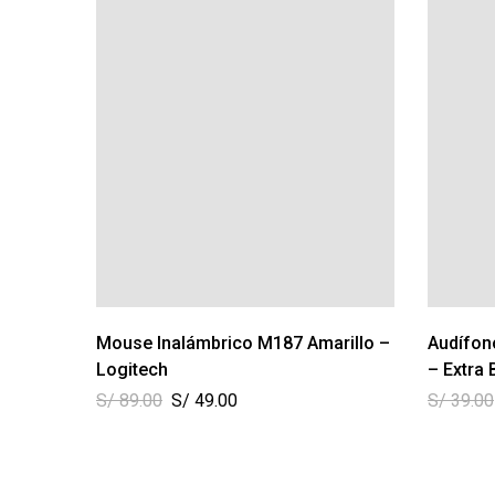
Mouse Inalámbrico M187 Amarillo –
Audífon
Logitech
– Extra
S/
89.00
S/
49.00
S/
39.00