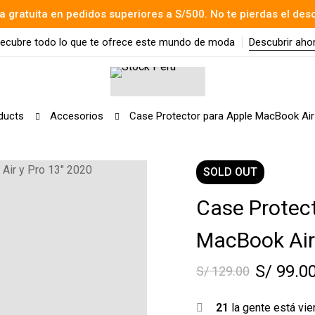
a gratuita en pedidos superiores a S/500. No te pierdas el des
ecubre todo lo que te ofrece este mundo de moda
Descubrir aho
ducts
Accesorios
Case Protector para Apple MacBook Air
SOLD
OUT
Case Protec
MacBook Air
S/
99.0
S/
129.00
21
la gente está vi