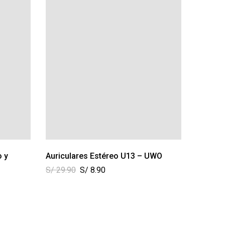
o y
Auriculares Estéreo U13 – UWO
Audífo
Logitec
S/
29.90
S/
8.90
S/
99.0