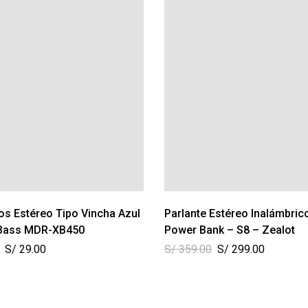
os Estéreo Tipo Vincha Azul
Parlante Estéreo Inalámbric
 Bass MDR-XB450
Power Bank – S8 – Zealot
S/
29.00
S/
359.00
S/
299.00