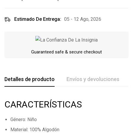
Estimado De Entrega:
05 - 12 Ago, 2026
Guaranteed safe & secure checkout
Detalles de producto
Envíos y devoluciones
De La Calificación Y Revisión De
CARACTERÍSTICAS
Base en 0 Comentarios
Género: Niño
Escribe una reseña
Material: 100% Algodón