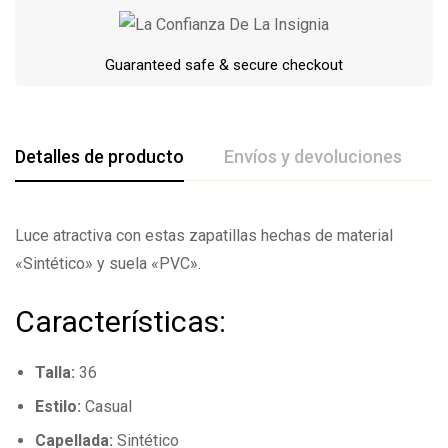
Guaranteed safe & secure checkout
Detalles de producto
Envíos y devoluciones
De La Calificación Y Revisión De
Luce atractiva con estas zapatillas hechas de material
«Sintético» y suela «PVC».
Base en 0 Comentarios
Características:
Escribe una reseña
Talla:
36
Todavía no hay comentarios.
Estilo:
Casual
Capellada:
Sintético