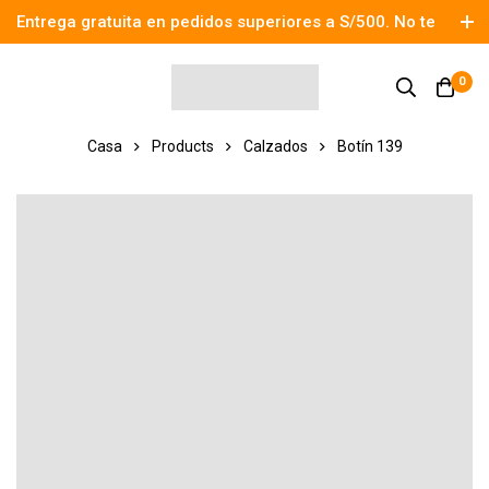
Entrega gratuita en pedidos superiores a S/500. No te
pierdas el descuento.
0
Casa
Products
Calzados
Botín 139