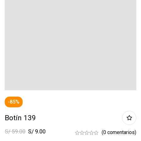
-85%
Botín 139
S/
59.00
S/
9.00
(0 comentarios)