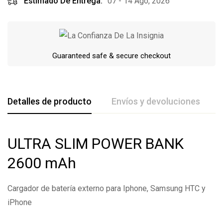
Estimado De Entrega:
07 - 14 Ago, 2026
Guaranteed safe & secure checkout
Detalles de producto
Envíos y devoluciones
De La Calificación Y Revisión De
ULTRA SLIM POWER BANK
Base en 0 Comentarios
2600 mAh
Escribe una reseña
Cargador de batería externo para Iphone, Samsung HTC y
iPhone
Todavía no hay comentarios.